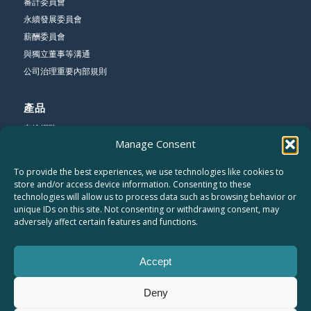
審計委員會
永續發展委員會
薪酬委員會
與獨立董事等溝通
公司治理重要內部規則
產品
有線網路
Manage Consent
無線網路
寬頻網路
To provide the best experiences, we use technologies like cookies to
store and/or access device information. Consenting to these
technologies will allow us to process data such as browsing behavior or
公司
unique IDs on this site. Not consenting or withdrawing consent, may
關於友勁
adversely affect certain features and functions.
聯絡我們
工作機會
Accept
網站地圖
隱私權聲明
Deny
員工專區