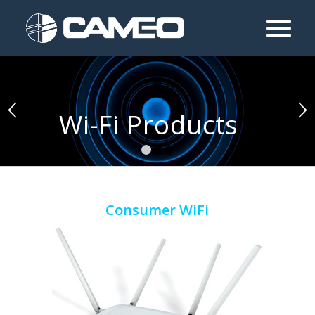
Wi-Fi Products
1
2
3
Consumer WiFi