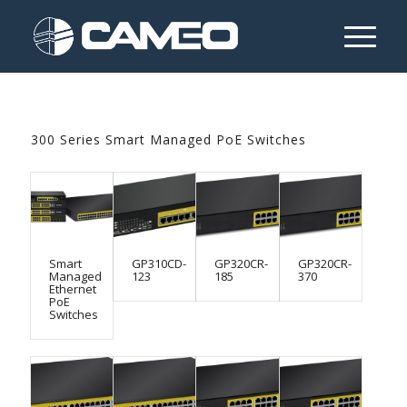
300 Series Smart Managed PoE Switches
Smart
GP310CD-
GP320CR-
GP320CR-
Managed
123
185
370
Ethernet
PoE
Switches