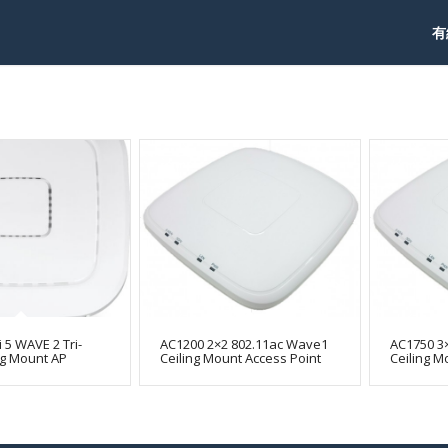
有
 5 WAVE 2 Tri-
AC1200 2×2 802.11ac Wave1
AC1750 3
ng Mount AP
Ceiling Mount Access Point
Ceiling M