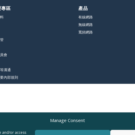
理專區
產品
料
有線網路
無線網路
寬頻網路
管
員會
等溝通
要內部規則
Manage Consent
re and/or access