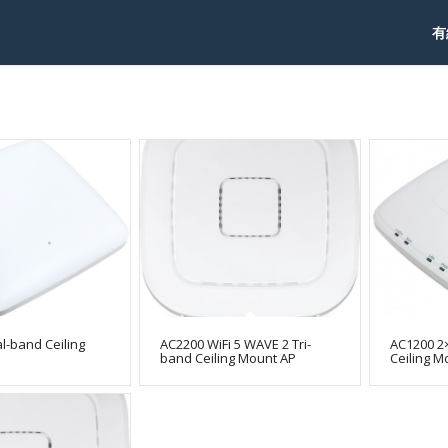
有
l-band Ceiling
AC2200 WiFi 5 WAVE 2 Tri-
AC1200 2
band Ceiling Mount AP
Ceiling M