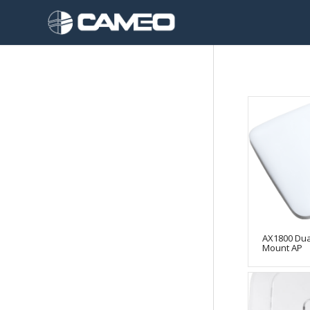
AX1800 Dua
Mount AP