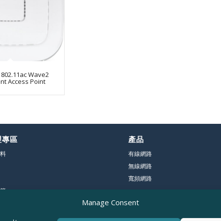
 802.11ac Wave2
nt Access Point
理專區
產品
料
有線網路
無線網路
寬頻網路
管
Manage Consent
員會