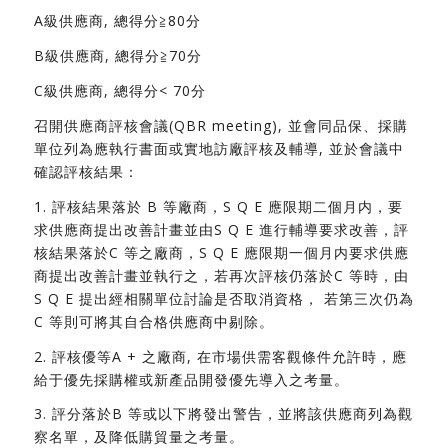
A級供應商, 總得分≧80分
B級供應商, 總得分≧70分
C級供應商, 總得分< 70分
召開供應商評核會議(QBR meeting), 並會同品保、採購
單位列為應執行書面或實地訪廠評核及輔導, 並於會議中
確認評核結果：
1. 評核結果落於 B 等廠商，S Q E 應限期二個月内，要
求供應商提出改善計畫並由S Q E 進行輔導要求改善，評
核結果落於C 等之廠商，S Q E 應限期一個月内要求供應
商提出改善計畫並執行之，若再次評核仍落於C 等時，由
S Q E 提出經相關單位討論是否取消資格， 若第三次仍為
C 等則可將其自合格供應商中剔除。
2. 評核優等A + 之廠商, 在市場供需客觀條件允許時，應
給于優先採購權或新產品開發優先導入之考量。
3. 評分落於B 等或以下將發出警告，並將該供應商列為觀
察名單，及降低購貿量之考量。