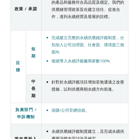
的產品和服務符合高品質及穩定。我們的
政策 / 承諾
供應鏈管理政策旨在建立信任、促進合
作，達到永續經營及發展的目標。
完成建立完整的永續供應鏈評鑑制度，分
別加入公司治理面、社會面、環境面三個
短
面向
期
後續導入永續評鑑廠商家數100%
目
標
中
針對於永續評鑑項目增加若無通過之改善
長
措施，以利供應商朝永續方向前進。
期
負責部門 /
採購/公司官網信箱。
申訴機制
永續供應鏈評鑑制度建立，且完成永續供
應商評鑑內容討論及確定。
當年度投入